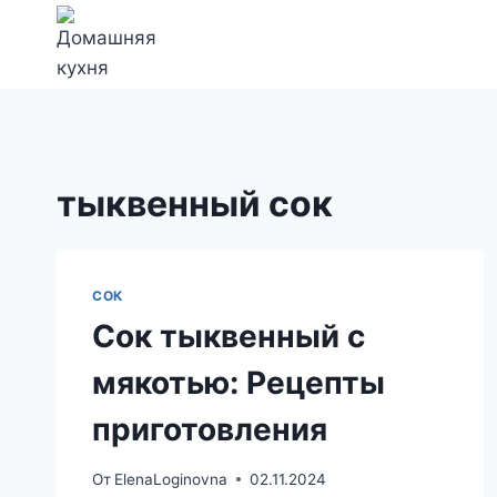
Перейти
к
содержимому
тыквенный сок
СОК
Сок тыквенный с
мякотью: Рецепты
приготовления
От
ElenaLoginovna
02.11.2024