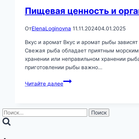
Пищевая ценность и орг
От
ElenaLoginovna
11.11.2024
04.01.2025
Вкус и аромат Вкус и аромат рыбы зависят
Свежая рыба обладает приятным морским 
хранении или неправильном хранении рыба
приготовлении рыбы важно…
Пищевая
Читайте далее
ценность
и
органолептические
Найти:
свойства
рыбы