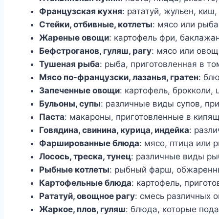
Французская кухня
: рататуй, жульен, киш
Стейки, отбивные, котлеты
: мясо или рыб
Жареные овощи
: картофель фри, баклажан
Бефстроганов, гуляш, рагу
: мясо или овощ
Тушеная рыба
: рыба, приготовленная в т
Мясо по-французски, лазанья, гратен
: бл
Запеченные овощи
: картофель, брокколи,
Бульоны, супы
: различные виды супов, пр
Паста
: макароны, приготовленные в кипящ
Говядина, свинина, курица, индейка
: разл
Фаршированные блюда
: мясо, птица или
Лосось, треска, тунец
: различные виды р
Рыбные котлеты
: рыбный фарш, обжаренн
Картофельные блюда
: картофель, пригот
Рататуй, овощное рагу
: смесь различных 
Жаркое, плов, гуляш
: блюда, которые пода