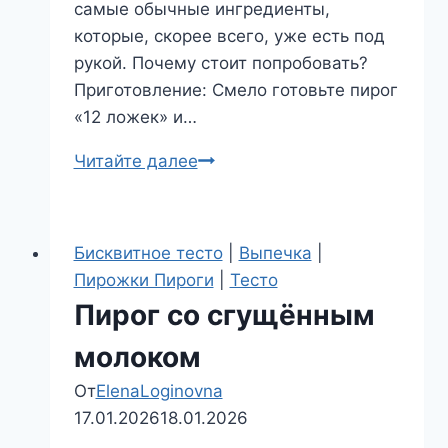
самые обычные ингредиенты,
которые, скорее всего, уже есть под
рукой. Почему стоит попробовать?
Приготовление: Смело готовьте пирог
«12 ложек» и…
Нежный
Читайте далее
вкусный
пирог
«12
Бисквитное тесто
|
Выпечка
|
ложек»
Пирожки Пироги
|
Тесто
Пирог со сгущённым
молоком
От
ElenaLoginovna
17.01.2026
18.01.2026