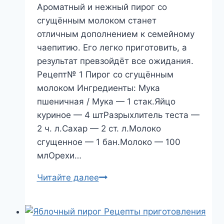
Ароматный и нежный пирог со
сгущённым молоком станет
отличным дополнением к семейному
чаепитию. Его легко приготовить, а
результат превзойдёт все ожидания.
Рецепт№ 1 Пирог со сгущённым
молоком Ингредиенты: Мука
пшеничная / Мука — 1 стак.Яйцо
куриное — 4 штРазрыхлитель теста —
2 ч. л.Сахар — 2 ст. л.Молоко
сгущенное — 1 бан.Молоко — 100
млОрехи…
Пирог
Читайте далее
со
сгущённым
молоком