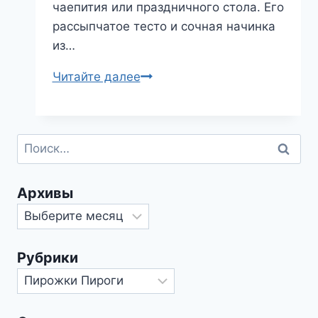
чаепития или праздничного стола. Его
рассыпчатое тесто и сочная начинка
из…
Ботлихский
Читайте далее
пирог
(дагестанский
или
Найти:
татарский
двухслойный
пирог)
Архивы
Архивы
Рубрики
Рубрики