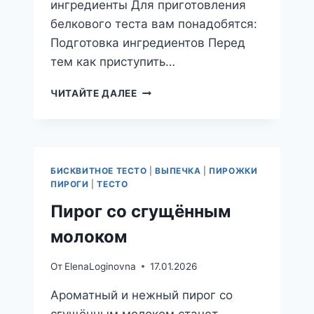
ингредиенты Для приготовления
белкового теста вам понадобятся:
Подготовка ингредиентов Перед
тем как приступить…
ЧТО
ЧИТАЙТЕ ДАЛЕЕ
НАДО
ЗНАТЬ
О
БЕЛКОВОМ
ТЕСТЕ
БИСКВИТНОЕ ТЕСТО
|
ВЫПЕЧКА
|
ПИРОЖКИ
ПИРОГИ
|
ТЕСТО
Пирог со сгущённым
молоком
От
ElenaLoginovna
17.01.2026
Ароматный и нежный пирог со
сгущённым молоком станет