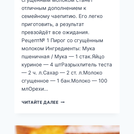
отличным дополнением к
семейному чаепитию. Его легко
приготовить, а результат
превзойдёт все ожидания.
Рецепт№ 1 Пирог со сгущённым
молоком Ингредиенты: Мука
пшеничная / Мука — 1 стак.Яйцо
куриное — 4 штРазрыхлитель теста
— 2 ч. л.Сахар — 2 ст. л.Молоко
сгущенное — 1 бан.Молоко — 100
млОрехи…
ПИРОГ
ЧИТАЙТЕ ДАЛЕЕ
СО
СГУЩЁННЫМ
МОЛОКОМ